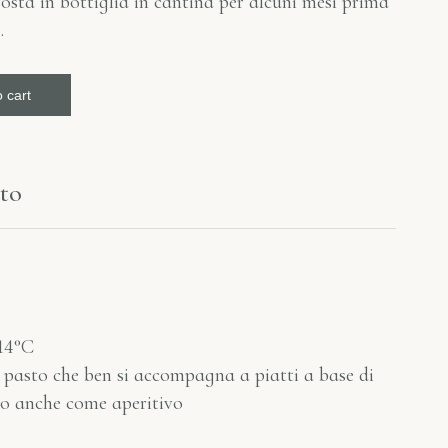
sosta in bottiglia in cantina per alcuni mesi prima
.
 cart
to
14°C
 pasto che ben si accompagna a piatti a base di
mo anche come aperitivo