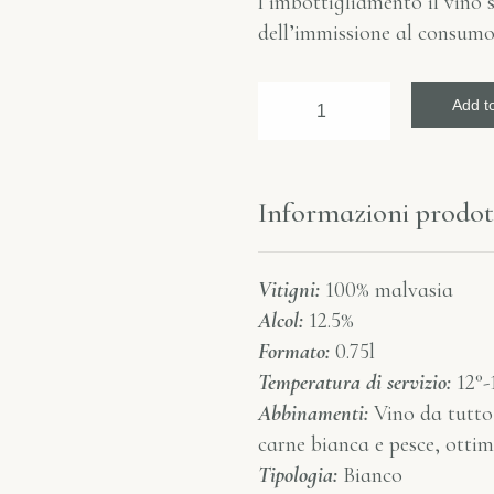
l’imbottigliamento il vino 
dell’immissione al consumo
Add to
Informazioni prodot
Vitigni:
100% malvasia
Alcol:
12.5%
Formato:
0.75l
Temperatura di servizio:
12°-
Abbinamenti:
Vino da tutto
carne bianca e pesce, otti
Tipologia:
Bianco