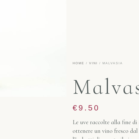
HOME
/
VINI
/ MALVASIA
Malva
€
9.50
Le uve raccolte alla fine d
ottenere un vino fresco da